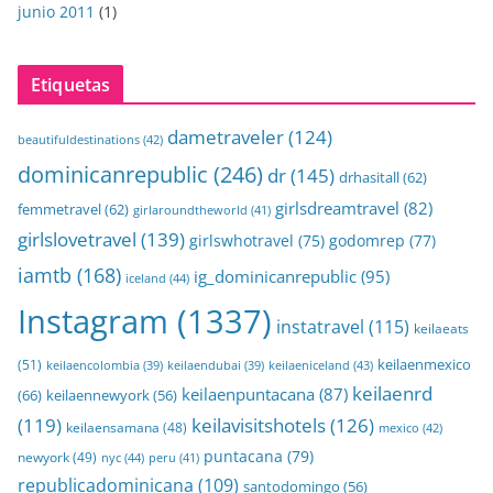
junio 2011
(1)
Etiquetas
dametraveler
(124)
beautifuldestinations
(42)
dominicanrepublic
(246)
dr
(145)
drhasitall
(62)
girlsdreamtravel
(82)
femmetravel
(62)
girlaroundtheworld
(41)
girlslovetravel
(139)
girlswhotravel
(75)
godomrep
(77)
iamtb
(168)
ig_dominicanrepublic
(95)
iceland
(44)
Instagram
(1337)
instatravel
(115)
keilaeats
keilaenmexico
(51)
keilaeniceland
(43)
keilaencolombia
(39)
keilaendubai
(39)
keilaenrd
keilaenpuntacana
(87)
(66)
keilaennewyork
(56)
(119)
keilavisitshotels
(126)
keilaensamana
(48)
mexico
(42)
puntacana
(79)
newyork
(49)
nyc
(44)
peru
(41)
republicadominicana
(109)
santodomingo
(56)