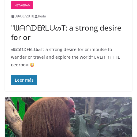
INSTAGRAM
09/08/2018
Keila
"ᗯᗩᑎᗪEᖇᒪᑌᔕT: a strong desire
for or
«ᗯᗩᑎᗪEᖇᒪᑌᔕT: a strong desire for or impulse to
wander or travel and explore the world” EᐯEᑎ Iᑎ TᕼE
вedrooм
.
Leer más