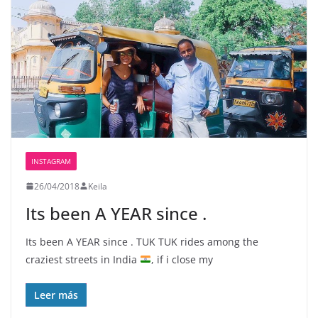
INSTAGRAM
26/04/2018
Keila
Its been A YEAR since .
Its been A YEAR since . TUK TUK rides among the
craziest streets in India
, if i close my
Leer más