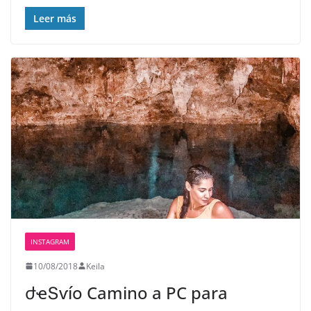
Leer más
INSTAGRAM
10/08/2018
Keila
ժҽՏѵíօ️ Camino a PC para