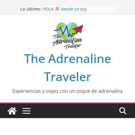
Saltar
Lo último:
HOLA
desde yo soy
al
Aprovechando que Wen tenía que
contenido
venia
EL SENDERO DEL CACAO: Excelente
opción
HOSPEDAJE AL NATURALSHH !!
.
En
OTRA PERSPECTIVA de RÍO EL
The Adrenaline
MULITO!
Traveler
Experiencias y viajes con un toque de adrenalina